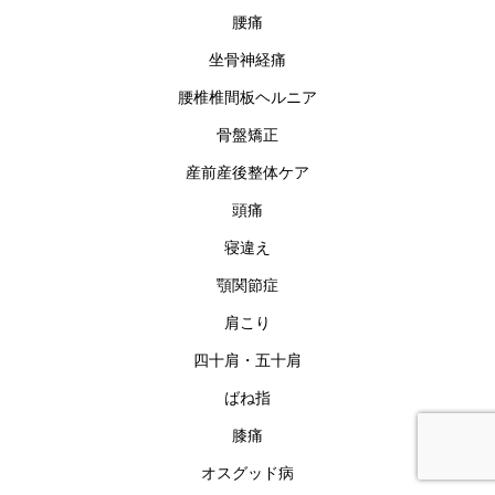
腰痛
坐骨神経痛
腰椎椎間板ヘルニア
骨盤矯正
産前産後整体ケア
頭痛
寝違え
顎関節症
肩こり
四十肩・五十肩
ばね指
膝痛
予約フォーム
☎︎電話予約
オスグッド病