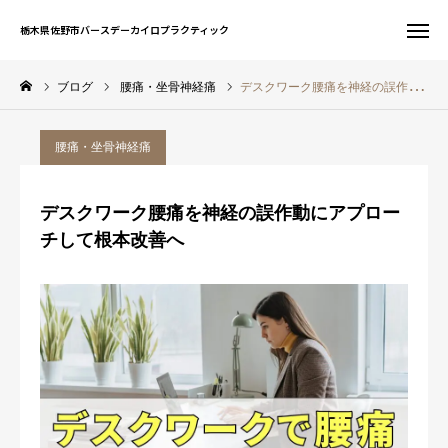
栃木県佐野市バースデーカイロプラクティック
栃木県佐野市バースデーカイロプラクティック
ブログ
腰痛・坐骨神経痛
デスクワーク腰痛を神経の誤作動にアプローチして根本改善へ
お問い合わせ
WEB予約
腰痛・坐骨神経痛
友だち追加
電話予約
デスクワーク腰痛を神経の誤作動にアプロー
サイト一覧
チして根本改善へ
ホーム
初めての方へ
当院について
症状別案内