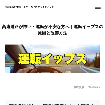
栃木県佐野市バースデーカイロプラクティック
栃木県佐野市バースデーカイロプラクティック
高速道路が怖い・運転が不安な方へ｜運転イップスの
お問い合わせ
WEB予約
原因と改善方法
友だち追加
電話予約
サイト一覧
ホーム
初めての方へ
最終更新：
2026/7/27
当院について
症状別案内