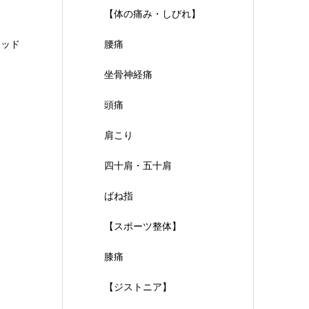
【体の痛み・しびれ】
ソッド
腰痛
坐骨神経痛
頭痛
肩こり
四十肩・五十肩
ばね指
【スポーツ整体】
膝痛
【ジストニア】