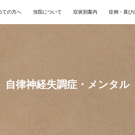
めての方へ
当院について
症状別案内
症例・喜び
症例・喜びの声
症例・喜びの声
自律神経失調症・メンタル
ピルエットで右股関節
【埼玉県】ドライバー
が痛む小学生の症例｜4
イップスとアイアンイ
回の施術でバレエに復
ップス｜ゴルフイップ
帰
ス改善喜びの声