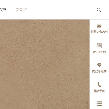
の声
ブログ
お問い合わせ
WEB予約
治療関係
セミナー
友だち追加
症状の本質的原因に対
心身条件反射療法
するバースデーカイロ
（PCRT）中級1セミナ
の考え
ー参加報告_2026年7月
電話予約