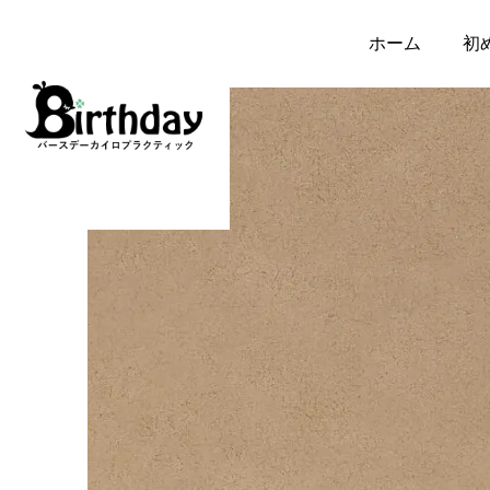
ホーム
初
イップス・ジストニア
イップス・ジストニア
子どものイップスは
イップスの選手への接
「教えすぎ」が原因？
し方｜指導者・保護者
親や指導者との関係で
ができること
生まれる心の不一致