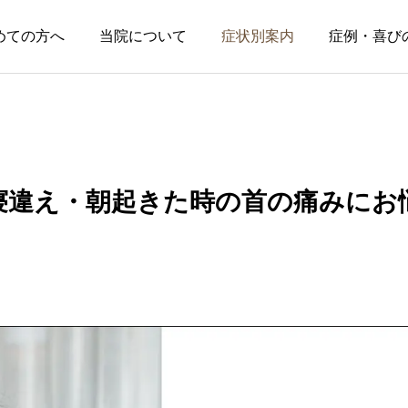
めての方へ
当院について
症状別案内
症例・喜び
寝違え・朝起きた時の首の痛みにお
症例・喜びの声
症例・喜びの声
接
ピルエットで右股関節
【埼玉県】ドライ
者
が痛む小学生の症例｜4
イップスとアイア
回の施術でバレエに復
ップス｜ゴルフイ
帰
ス改善喜びの声