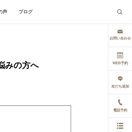
の声
ブログ
お問い合わせ
悩みの方へ
WEB予約
治療関係
セミナー
友だち追加
バー
症状の本質的原因に対
心身条件反射療
ンイ
するバースデーカイロ
（PCRT）中級
ップ
の考え
ー参加報告_202
電話予約