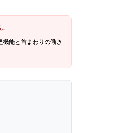
ん。
経機能と首まわりの働き