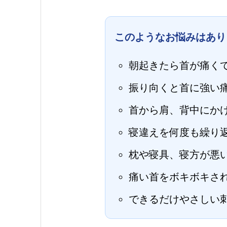
このようなお悩みはあり
朝起きたら首が痛く
振り向くと首に強い
首から肩、背中にか
寝違えを何度も繰り
枕や寝具、寝方が悪
痛い首をボキボキさ
できるだけやさしい