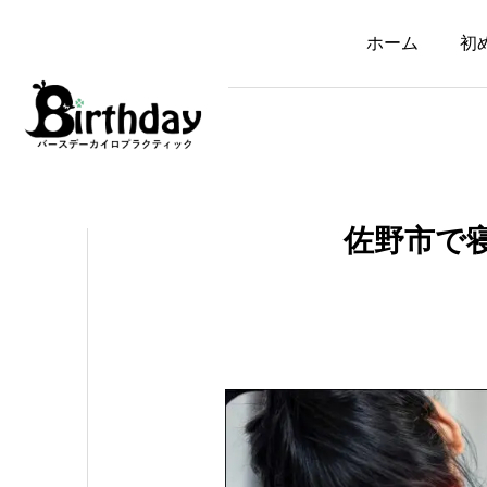
ホーム
初
佐野市で
イップス・ジストニア
イップス・ジストニア
子どものイップスは
イップスの選手への
「教えすぎ」が原因？
し方｜指導者・保護
親や指導者との関係で
ができること
生まれる心の不一致