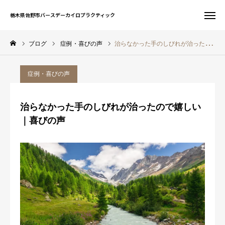
栃木県佐野市バースデーカイロプラクティック
栃木県佐野市バースデーカイロプラクティック
ブログ
症例・喜びの声
治らなかった手のしびれが治ったので嬉しい｜喜びの声
お問い合わせ
WEB予約
症例・喜びの声
友だち追加
電話予約
治らなかった手のしびれが治ったので嬉しい
サイト一覧
｜喜びの声
ホーム
初めての方へ
当院について
症状別案内