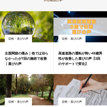
症例・喜びの声
症例・喜びの声
左股関節の痛み｜他では治ら
高速道路の運転が怖い49歳男
なかったが7回の施術で改善
性が改善した喜びの声【3回
｜喜びの声
のサポートで変化】
症例・喜びの声
症例・喜びの声