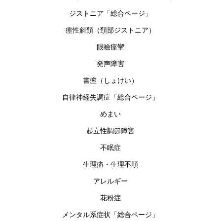
ジストニア「総合ページ」
痙性斜頚（頚部ジストニア）
眼瞼痙攣
発声障害
書痙（しょけい）
自律神経失調症「総合ページ」
めまい
起立性調節障害
不眠症
生理痛・生理不順
アレルギー
花粉症
メンタル系症状「総合ページ」