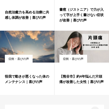
書痙（ジストニア）で力が入
自然治癒力を高める治療に共
って字が上手く書けない症状
感し体調が改善｜喜びの声
が改善｜喜びの声
症例・喜びの声
症例・喜びの声
怪我で動きが悪くなった体の
【熊谷市】約4年悩んだ片頭
メンテナンス｜喜びの声
痛が改善した女性｜喜びの声