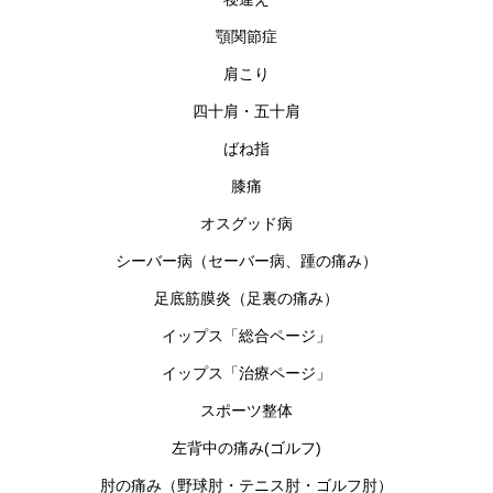
顎関節症
肩こり
四十肩・五十肩
ばね指
膝痛
オスグッド病
シーバー病（セーバー病、踵の痛み）
足底筋膜炎（足裏の痛み）
イップス「総合ページ」
イップス「治療ページ」
スポーツ整体
左背中の痛み(ゴルフ)
肘の痛み（野球肘・テニス肘・ゴルフ肘）