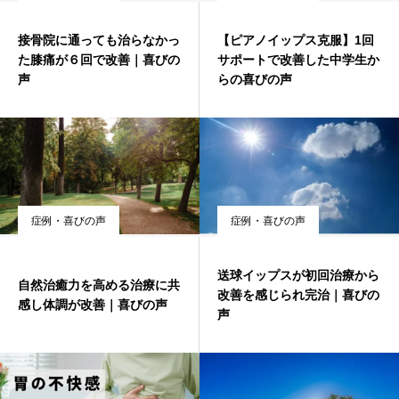
接骨院に通っても治らなかっ
【ピアノイップス克服】1回
た膝痛が６回で改善｜喜びの
サポートで改善した中学生か
声
らの喜びの声
症例・喜びの声
症例・喜びの声
送球イップスが初回治療から
自然治癒力を高める治療に共
改善を感じられ完治｜喜びの
感し体調が改善｜喜びの声
声