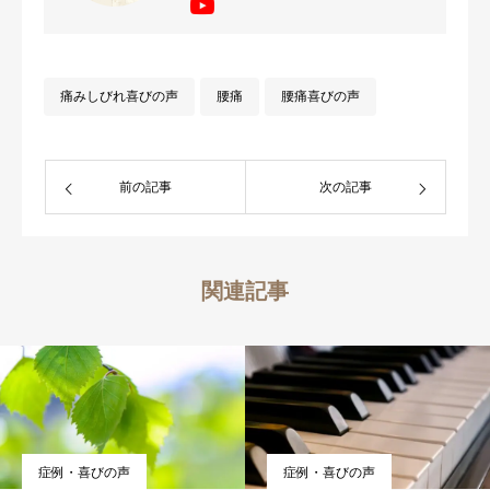
で病院で治らない、薬・手術は避けたい
方を改善へとサポート。 治ることを諦
めず機能的な体作りで解決へ向かいたい
痛みしびれ喜びの声
腰痛
腰痛喜びの声
方はご相談ください。
前の記事
次の記事
関連記事
症例・喜びの声
症例・喜びの声