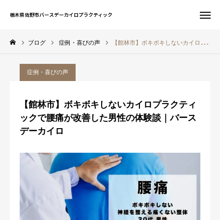
栃木県佐野市バースデーカイロプラクティック
栃木県佐野市バースデーカイロプラクティック
ブログ
症例・喜びの声
【館林市】ボキボキしないカイロプラクティックで腰痛が改善した男性の体験談｜バースデーカイロ
お問い合わせ
WEB予約
症例・喜びの声
友だち追加
電話予約
【館林市】ボキボキしないカイロプラクティ
サイト一覧
ックで腰痛が改善した男性の体験談｜バース
デーカイロ
ホーム
初めての方へ
当院について
症状別案内