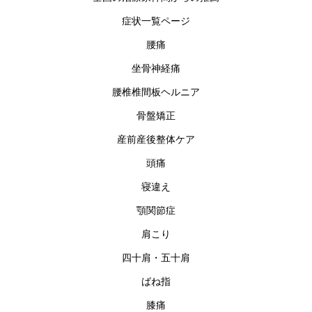
症状一覧ページ
腰痛
坐骨神経痛
腰椎椎間板ヘルニア
骨盤矯正
産前産後整体ケア
頭痛
寝違え
顎関節症
肩こり
四十肩・五十肩
ばね指
膝痛