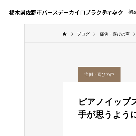
栃木県佐野市バースデーカイロプラクティック
ホーム
初
ブログ
症例・喜びの声
イップス・ジストニア
症例・喜びの声
症例・喜びの声
イップスの選手への接
ピルエットで右股関
し方｜指導者・保護者
が痛む小学生の症例｜
ピアノイップ
ができること
回の施術でバレエに
手が思うよう
帰