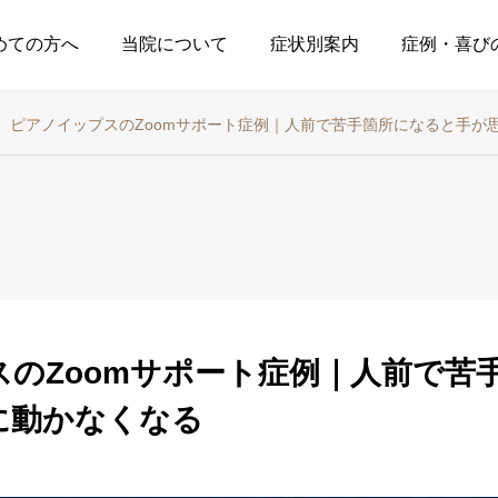
めての方へ
当院について
症状別案内
症例・喜び
ピアノイップスのZoomサポート症例｜人前で苦手箇所になると手が
症例・喜びの声
治療関係
節
【埼玉県】ドライバー
症状の本質的原因
4
イップスとアイアンイ
するバースデーカ
スのZoomサポート症例｜人前で苦
復
ップス｜ゴルフイップ
の考え
に動かなくなる
ス改善喜びの声