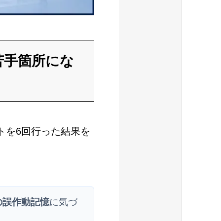
苦手箇所にな
トを6回行った結果を
の誤作動記憶
に気づ