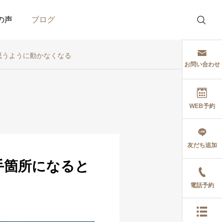
の声
ブログ
思うように動かなくなる
お問い合わせ
WEB予約
セミナー
症例・喜びの声
友だち追加
に対
心身条件反射療法
2回の施術で改
イロ
（PCRT）中級1セミナ
応障害の症例｜
手箇所になると
ー参加報告_2026年7月
敏、聴覚過敏、
い、頭痛
電話予約