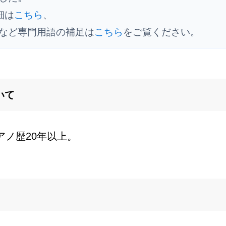
細は
こちら
、
など専門用語の補足は
こちら
をご覧ください。
いて
アノ歴20年以上。