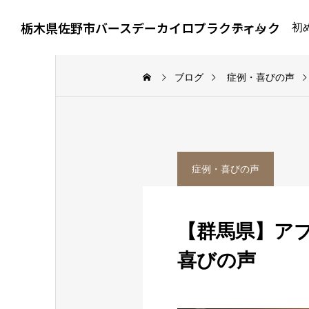
栃木県佐野市バースデーカイロプラクティック
ホーム
初
ブログ
症例・喜びの声
イップス・ジストニア
症例・喜びの声
症例・喜びの声
イップスの選手への接
ピルエットで右股関節
し方｜指導者・保護者
が痛む小学生の症例｜4
【群馬県】ア
ができること
回の施術でバレエに復
喜びの声
帰