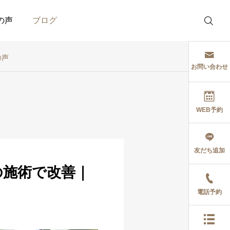
の声
ブログ
の声
お問い合わせ
WEB予約
セミナー
症例・喜びの声
友だち追加
心身条件反射療法
2回の施術で改善した適
（PCRT）中級1セミナ
応障害の症例｜視覚過
の施術で改善｜
ー参加報告_2026年7月
敏、聴覚過敏、めま
い、頭痛
電話予約