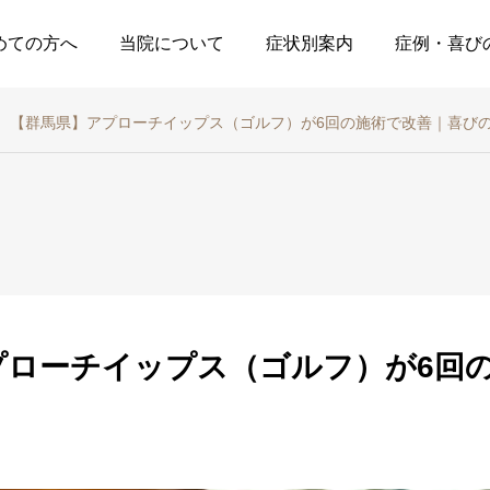
めての方へ
当院について
症状別案内
症例・喜び
【群馬県】アプローチイップス（ゴルフ）が6回の施術で改善｜喜び
症例・喜びの声
治療関係
【埼玉県】ドライバー
症状の本質的原因に対
イップスとアイアンイ
するバースデーカイロ
プローチイップス（ゴルフ）が6回
ップス｜ゴルフイップ
の考え
ス改善喜びの声