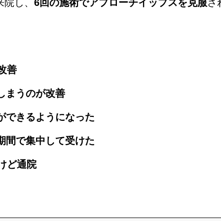
来院し、
6回の施術でアプローチイップスを克服
さ
改善
しまうのが改善
とができるようになった
短期間で集中して受けた
るけど通院