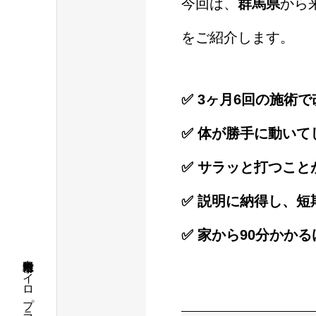
今回は、
群馬県
から
をご紹介します。
✅ 3ヶ月6回の施術で
✅ 体が勝手に動いて
✅ サラッと打つこ
✅ 説明に納得し、
✅ 家から90分かか