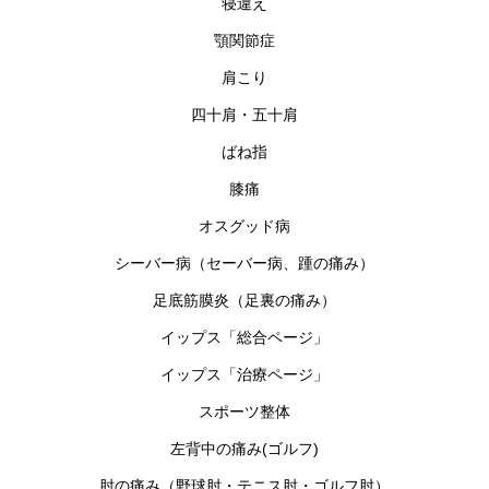
寝違え
顎関節症
肩こり
四十肩・五十肩
ばね指
膝痛
オスグッド病
シーバー病（セーバー病、踵の痛み）
足底筋膜炎（足裏の痛み）
イップス「総合ページ」
イップス「治療ページ」
スポーツ整体
左背中の痛み(ゴルフ)
肘の痛み（野球肘・テニス肘・ゴルフ肘）