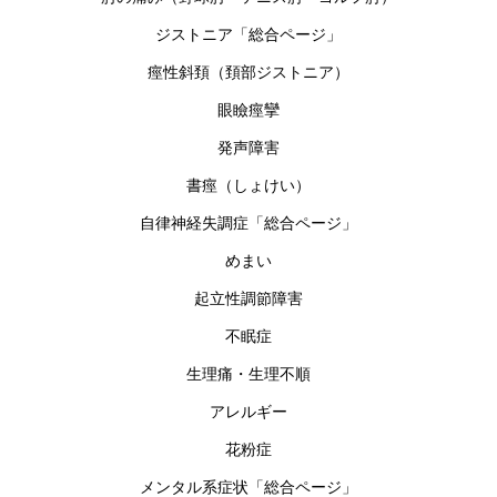
ジストニア「総合ページ」
痙性斜頚（頚部ジストニア）
眼瞼痙攣
発声障害
書痙（しょけい）
自律神経失調症「総合ページ」
めまい
起立性調節障害
不眠症
生理痛・生理不順
アレルギー
花粉症
メンタル系症状「総合ページ」