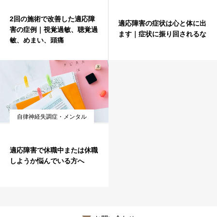
症例・喜びの声
2回の施術で改善した適応障
適応障害の症状は心と体に出
害の症例｜視覚過敏、聴覚過
ます｜症状に振り回されるな
敏、めまい、頭痛
ブログ
自律神経失調症・メンタル
適応障害で休職中または休職
しようか悩んでいる方へ