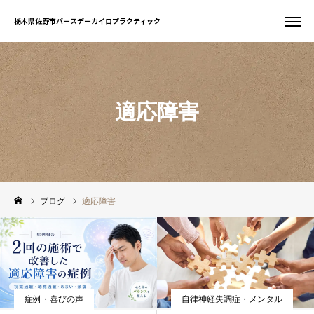
栃木県佐野市バースデーカイロプラクティック
栃木県佐野市バースデーカイロプラクティック
お問い合わせ
WEB予約
適応障害
友だち追加
電話予約
サイト一覧
ホーム
ブログ
適応障害
初めての方へ
当院について
症例・喜びの声
自律神経失調症・メンタル
症状別案内