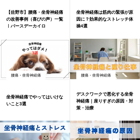
症例・喜びの声
【佐野市】腰痛・坐骨神経痛
坐骨神経痛は筋肉の緊張が原
の改善事例（喜びの声）一覧
因に？効果的なストレッチ体
｜バースデーカイロ
操4選
ブログ
腰痛・坐骨神経痛
腰痛・坐骨神経痛
デスクワークで悪化する坐骨
坐骨神経痛でやってはいけな
神経痛｜座りすぎの原因・対
いこと3選
策・治療