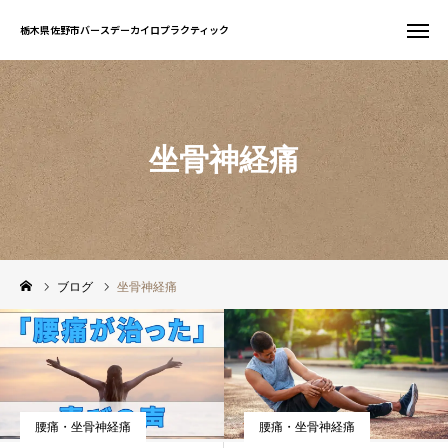
栃木県佐野市バースデーカイロプラクティック
栃木県佐野市バースデーカイロプラクティック
お問い合わせ
WEB予約
坐骨神経痛
友だち追加
電話予約
サイト一覧
ホーム
ブログ
坐骨神経痛
初めての方へ
当院について
腰痛・坐骨神経痛
腰痛・坐骨神経痛
症状別案内