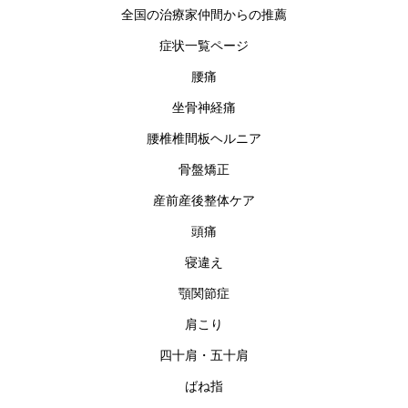
全国の治療家仲間からの推薦
症状一覧ページ
腰痛
坐骨神経痛
腰椎椎間板ヘルニア
骨盤矯正
産前産後整体ケア
頭痛
寝違え
顎関節症
肩こり
四十肩・五十肩
ばね指