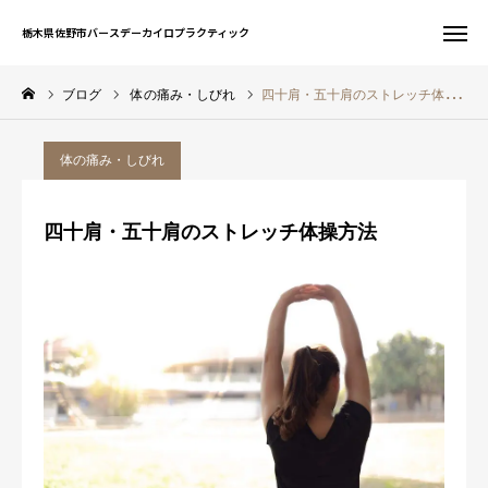
栃木県佐野市バースデーカイロプラクティック
栃木県佐野市バースデーカイロプラクティック
ブログ
体の痛み・しびれ
四十肩・五十肩のストレッチ体操方法
お問い合わせ
WEB予約
体の痛み・しびれ
友だち追加
電話予約
四十肩・五十肩のストレッチ体操方法
サイト一覧
ホーム
初めての方へ
当院について
症状別案内