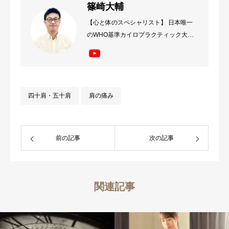
篠崎大輔
【心と体のスペシャリスト】 日本唯一
のWHO基準カイロプラクティック大学
卒業後、心と体の関係性に注目した治療
で病院で治らない、薬・手術は避けたい
方を改善へとサポート。 治ることを諦
めず機能的な体作りで解決へ向かいたい
四十肩・五十肩
肩の痛み
方はご相談ください。
前の記事
次の記事
関連記事