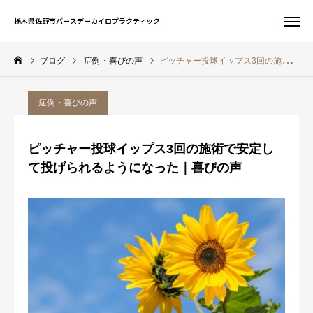
栃木県佐野市バースデーカイロプラクティック
栃木県佐野市バースデーカイロプラクティック
ブログ
症例・喜びの声
ピッチャー投球イップス3回の施術で安定して投げられるようになった｜喜びの声
お問い合わせ
WEB予約
症例・喜びの声
友だち追加
電話予約
ピッチャー投球イップス3回の施術で安定し
サイト一覧
て投げられるようになった｜喜びの声
ホーム
初めての方へ
当院について
症状別案内