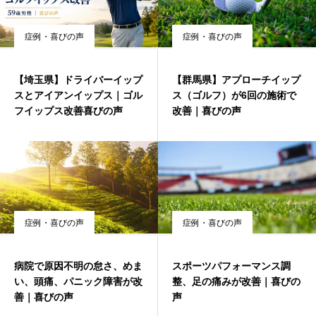
症例・喜びの声
症例・喜びの声
【埼玉県】ドライバーイップ
【群馬県】アプローチイップ
スとアイアンイップス｜ゴル
ス（ゴルフ）が6回の施術で
フイップス改善喜びの声
改善｜喜びの声
症例・喜びの声
症例・喜びの声
病院で原因不明の怠さ、めま
スポーツパフォーマンス調
い、頭痛、パニック障害が改
整、足の痛みが改善｜喜びの
善｜喜びの声
声