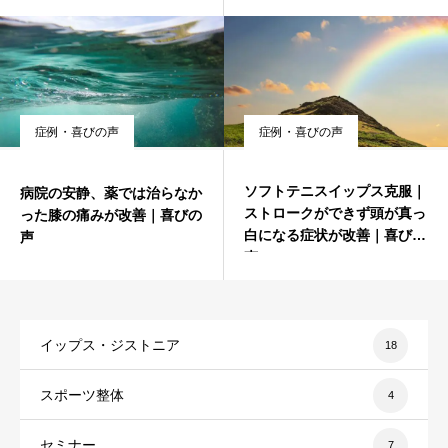
症例・喜びの声
症例・喜びの声
ソフトテニスイップス克服｜
病院の安静、薬では治らなか
ストロークができず頭が真っ
った膝の痛みが改善｜喜びの
白になる症状が改善｜喜びの
声
声
イップス・ジストニア
18
スポーツ整体
4
セミナー
7