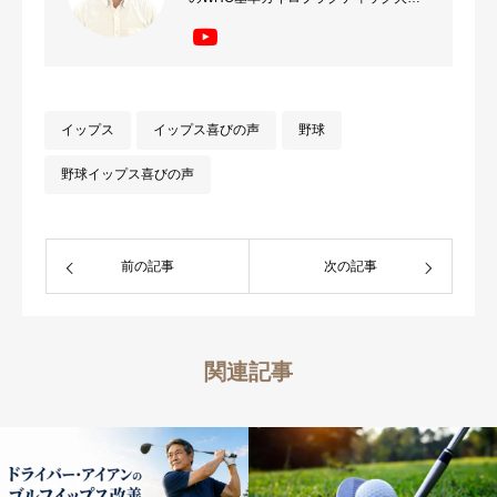
卒業後、心と体の関係性に注目した治療
で病院で治らない、薬・手術は避けたい
方を改善へとサポート。 治ることを諦
めず機能的な体作りで解決へ向かいたい
イップス
イップス喜びの声
野球
方はご相談ください。
野球イップス喜びの声
前の記事
次の記事
関連記事