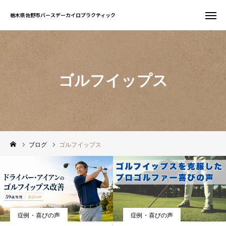
栃木県佐野市バースデーカイロプラクティック
栃木県佐野市バースデーカイロプラクティック
お問い合わせ
WEB予約
ゴルフイップス
友だち追加
電話予約
サイト一覧
ホーム
ブログ
ゴルフイップス
初めての方へ
当院について
症例・喜びの声
症例・喜びの声
症状別案内