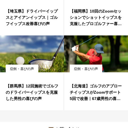
症例・喜びの声
【埼玉県】ドライバーイップ
【福岡県】10回のZoomセッ
スとアイアンイップス｜ゴル
ションでショットイップスを
フイップス改善喜びの声
克服したプロゴルファー喜び
ブログ
の声
症例・喜びの声
症例・喜びの声
【群馬県】12回施術でゴルフ
【北海道】ゴルフのアプロー
のドライバーイップスを克服
チイップスがZoomサポート
した男性の喜びの声
5回で改善｜67歳男性の喜び
の声