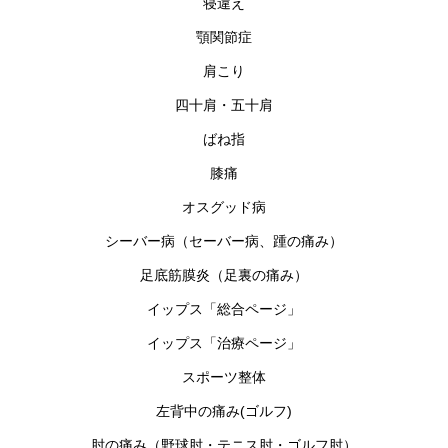
寝違え
顎関節症
肩こり
四十肩・五十肩
ばね指
膝痛
オスグッド病
シーバー病（セーバー病、踵の痛み）
足底筋膜炎（足裏の痛み）
イップス「総合ページ」
イップス「治療ページ」
スポーツ整体
左背中の痛み(ゴルフ)
肘の痛み（野球肘・テニス肘・ゴルフ肘）