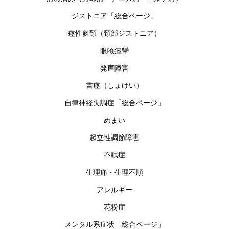
ジストニア「総合ページ」
痙性斜頚（頚部ジストニア）
眼瞼痙攣
発声障害
書痙（しょけい）
自律神経失調症「総合ページ」
めまい
起立性調節障害
不眠症
生理痛・生理不順
アレルギー
花粉症
メンタル系症状「総合ページ」