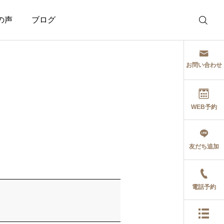
の声
ブログ
お問い合わせ
WEB予約
症例・喜びの声
治療関係
友だち追加
【埼玉県】ドライバー
症状の本質的原因に対
イップスとアイアンイ
するバースデーカイロ
ップス｜ゴルフイップ
の考え
ス改善喜びの声
電話予約