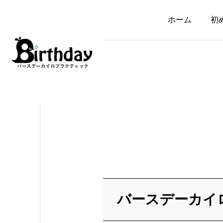
ホーム
初
自律神経失調症・メンタル
イップス・ジストニア
理由のない不安感や胸
子どものイップスは
のざわざわが続く方へ
「教えすぎ」が原因？
｜原因と改善の考え方
親や指導者との関係で
生まれる心の不一致
バースデーカ