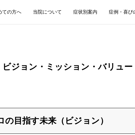
めての方へ
当院について
症状別案内
症例・喜び
ビジョン・ミッション・バリュー
イップス・ジストニア
症例・喜びの声
イップスの選手への接
ピルエットで右股関節
し方｜指導者・保護者
が痛む小学生の症例｜4
ができること
回の施術でバレエに復
帰
イロの目指す未来（ビジョン）