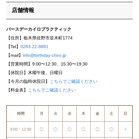
店舗情報
バースデーカイロプラクティック
【住所】栃木県佐野市並木町1774
【Tel】
0283-22-8881
【mail】
info@birthday-chiro.jp
【営業時間】9:00〜12:30、15:30〜19:30
【休院日】木曜午後、日曜日
【今月の臨時休院日】
こちらでご確認ください
【料金表】
こちらでご確認ください
時間
月
火
水
木
金
土
日
9:00 ~ 12:30
◯
◯
◯
◯
◯
◯
×