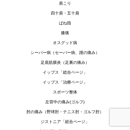
肩こり
四十肩・五十肩
ばね指
膝痛
オスグッド病
シーバー病（セーバー病、踵の痛み）
足底筋膜炎（足裏の痛み）
イップス「総合ページ」
イップス「治療ページ」
スポーツ整体
左背中の痛み(ゴルフ)
肘の痛み（野球肘・テニス肘・ゴルフ肘）
ジストニア「総合ページ」
予約フォーム
☎︎電話予約