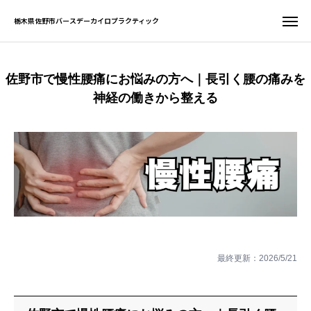
栃木県佐野市バースデーカイロプラクティック
栃木県佐野市バースデーカイロプラクティック
佐野市で慢性腰痛にお悩みの方へ｜長引く腰の痛みを
お問い合わせ
WEB予約
神経の働きから整える
友だち追加
電話予約
サイト一覧
ホーム
初めての方へ
最終更新：
2026/5/21
当院について
症状別案内