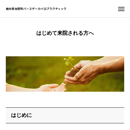
栃木県佐野市バースデーカイロプラクティック
栃木県佐野市バースデーカイロプラクティック
はじめて来院される方へ
お問い合わせ
WEB予約
友だち追加
電話予約
サイト一覧
ホーム
初めての方へ
当院について
はじめに
症状別案内