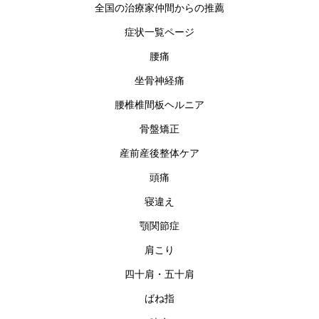
全国の治療家仲間からの推薦
症状一覧ページ
腰痛
坐骨神経痛
腰椎椎間板ヘルニア
骨盤矯正
産前産後整体ケア
頭痛
寝違え
顎関節症
肩こり
四十肩・五十肩
ばね指