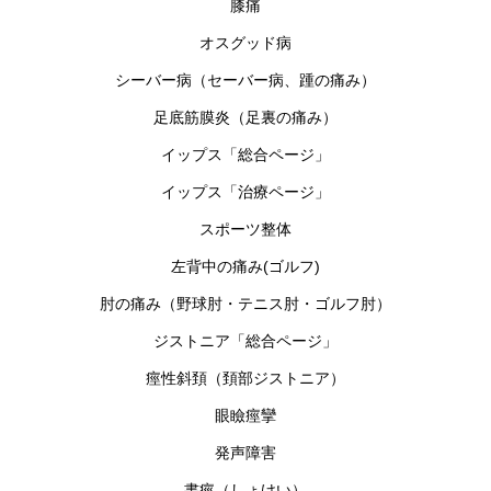
膝痛
オスグッド病
シーバー病（セーバー病、踵の痛み）
足底筋膜炎（足裏の痛み）
イップス「総合ページ」
イップス「治療ページ」
スポーツ整体
左背中の痛み(ゴルフ)
肘の痛み（野球肘・テニス肘・ゴルフ肘）
ジストニア「総合ページ」
痙性斜頚（頚部ジストニア）
眼瞼痙攣
発声障害
書痙（しょけい）